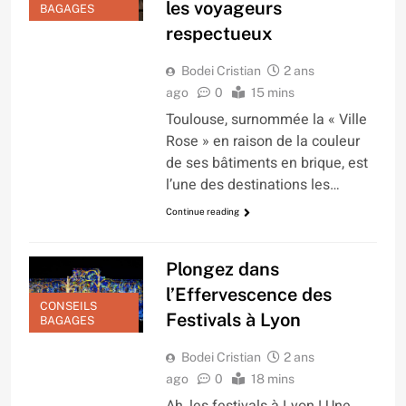
les voyageurs
BAGAGES
respectueux
Bodei Cristian
2 ans
ago
0
15 mins
Toulouse, surnommée la « Ville
Rose » en raison de la couleur
de ses bâtiments en brique, est
l’une des destinations les…
Continue reading
Plongez dans
l’Effervescence des
CONSEILS
Festivals à Lyon
BAGAGES
Bodei Cristian
2 ans
ago
0
18 mins
Ah, les festivals à Lyon ! Une