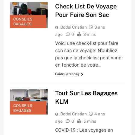
Check List De Voyage
Pour Faire Son Sac
CONSEILS
BAGAGES
Bodei Cristian
3 ans
ago
0
2 mins
Voici une check-list pour faire
son sac de voyage: N’oubliez
pas que la check-list peut varier
en fonction de votre…
Continue reading
Tout Sur Les Bagages
KLM
CONSEILS
BAGAGES
Bodei Cristian
4 ans
ago
0
5 mins
COVID-19 : Les voyages en