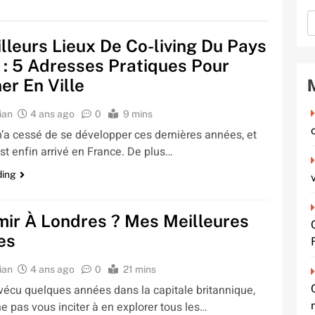
lleurs Lieux De Co-living Du Pays
: 5 Adresses Pratiques Pour
er En Ville
ian
4 ans ago
0
9 mins
n’a cessé de se développer ces dernières années, et
st enfin arrivé en France. De plus…
ding
ir À Londres ? Mes Meilleures
es
ian
4 ans ago
0
21 mins
 vécu quelques années dans la capitale britannique,
 ne pas vous inciter à en explorer tous les…