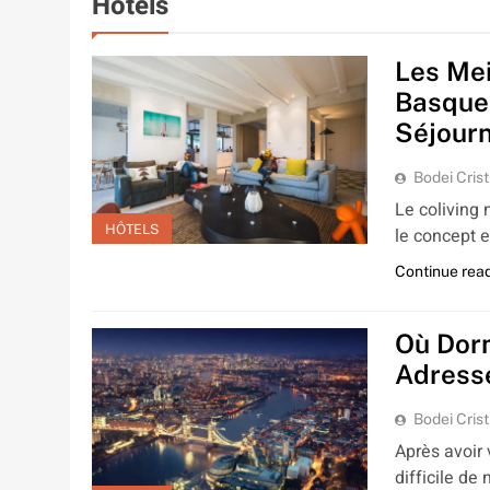
Hôtels
Les Mei
Basque 
Séjourn
Bodei Crist
Le coliving 
HÔTELS
le concept e
Continue rea
Où Dorm
Adress
Bodei Crist
Après avoir
difficile de