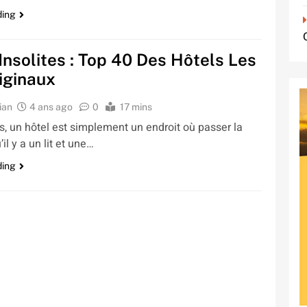
ding
Insolites : Top 40 Des Hôtels Les
iginaux
ian
4 ans ago
0
17 mins
s, un hôtel est simplement un endroit où passer la
’il y a un lit et une…
ding