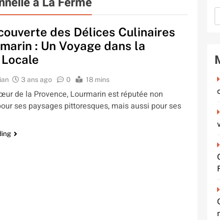
nnelle à La Ferme
couverte des Délices Culinaires
marin : Un Voyage dans la
 Locale
ian
3 ans ago
0
18 mins
œur de la Provence, Lourmarin est réputée non
our ses paysages pittoresques, mais aussi pour ses
ding