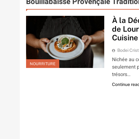
Bouillabaisse Provençale Traditio
À la Dé
de Lour
Cuisine
Bodei Crist
Nichée au c
NOURRITURE
seulement p
trésors…
Continue rea