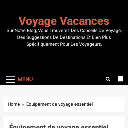
Skip
to
Voyage Vacances
content
Sur Notre Blog, Vous Trouverez Des Conseils De Voyage,
Des Suggestions De Destinations Et Bien Plus
Spécifiquement Pour Les Voyageurs.
MENU
Home
Équipement de voyage essentiel
Équipement de voyage essentiel