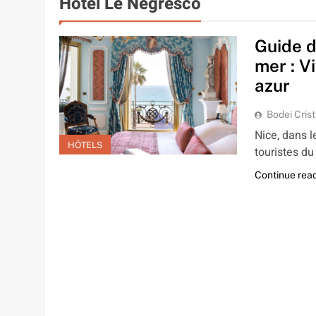
Hotel Le Negresco
Guide d
mer : V
azur
Bodei Crist
Nice, dans l
HÔTELS
touristes d
Continue rea