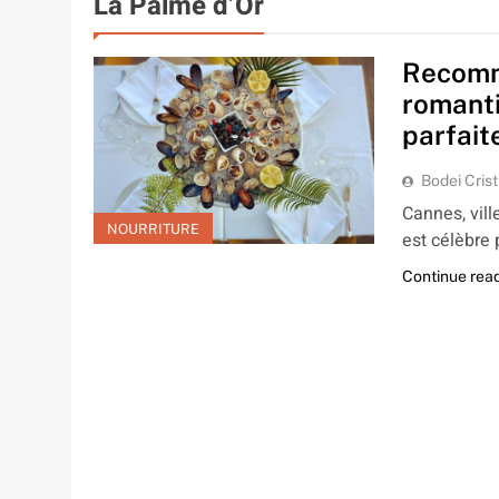
La Palme d’Or
Recomm
romanti
parfait
Bodei Crist
Cannes, vill
NOURRITURE
est célèbre
Continue rea