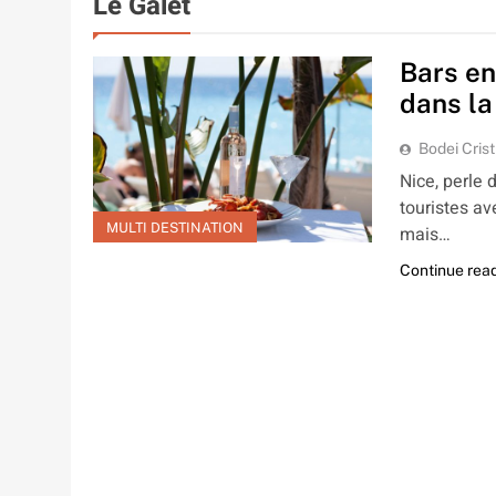
Le Galet
Bars en
dans la
Bodei Crist
Nice, perle 
touristes a
MULTI DESTINATION
mais…
Continue rea