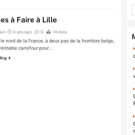
es à Faire à Lille
ian
4 ans ago
0
14 mins
le nord de la France, à deux pas de la frontière belge,
 véritable carrefour pour…
ding