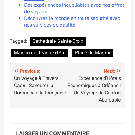
Des expériences inoubliables avec nos offres
de voyage !
Découvrez le monde en toute sécurité avec
nos services de qualité !
Tagged:
Cathédrale Sainte-Croix
Maison de Jeanne d'Arc
Place du Martroi
Navigation
Previous:
Next:
Un Voyage à Travers
Expérience d’Hôtels
de
Caen : Savourer la
Économiques à Orléans :
l’article
Romance à la Française
Un Voyage de Confort
Abordable
LAISSER UN COMMENTAIRE