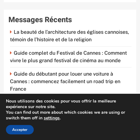
Messages Récents
La beauté de l’architecture des églises cannoises,
témoin de l’histoire et de la religion
Guide complet du Festival de Cannes : Comment
vivre le plus grand festival de cinéma au monde
Guide du débutant pour louer une voiture à
Cannes : commencez facilement un road trip en
France
Nous utilisons des cookies pour vous offrir la meilleure
Recommandation de restaurant romantique à
expérience sur notre site.
Cannes – la rencontre parfaite entre l’amour et la
You can find out more about which cookies we are using or
nourriture
switch them off in
settings
.
Accepter
Stations balnéaires familiales recommandées à
Cannes : idéales pour les voyages en famille