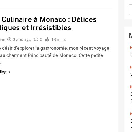
Culinaire à Monaco : Délices
iques et Irrésistibles
ian
3 ans ago
0
18 mins
e désir d’explorer la gastronomie, mon récent voyage
 au charmant Principauté de Monaco. Cette petite
…
ding