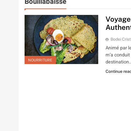
Bouillabaisse
Voyage 
Authent
Bodei Crist
Animé par l
m’a conduit
NOURRITURE
destination
Continue rea