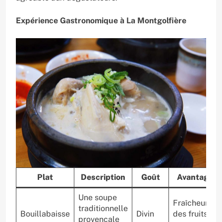
Expérience Gastronomique à La Montgolfière
Plat
Description
Goût
Avantages
Une soupe
Fraîcheur
traditionnelle
Bouillabaisse
Divin
des fruits de
provençale