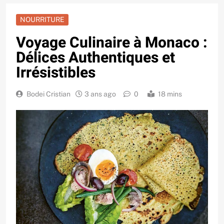
NOURRITURE
Voyage Culinaire à Monaco :
Délices Authentiques et
Irrésistibles
Bodei Cristian
3 ans ago
0
18 mins