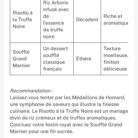
Riz Arborio
infusé avec
Risotto à
de
Riche et
L
la Truffe
Décadent
l’essence
aromatique
d
Noire
de truffe
noire
Un dessert
Texture
Soufflé
soufflé
moelleuse,
Grand
Éthéré
A
classique
finition
Marnier
français
délicieuse
Recommandation :
Laissez-vous tenter par les Médaillons de Homard,
une symphonie de saveurs qui illustre la finesse
culinaire. Le Risotto à la Truffe Noire est un mariage
divin de riz crémeux et de truffes aromatiques.
Concluez votre festin royal avec le Soufflé Grand
Marnier pour une fin sucrée.