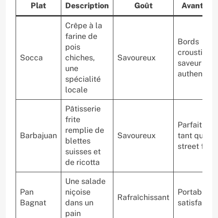
Plat
Description
Goût
Avantage
Crêpe à la
farine de
Bords
pois
croustillan
Socca
chiches,
Savoureux
saveur
une
authentiqu
spécialité
locale
Pâtisserie
frite
Parfait en
remplie de
Barbajuan
Savoureux
tant que
blettes
street food
suisses et
de ricotta
Une salade
Pan
niçoise
Portable et
Rafraîchissant
Bagnat
dans un
satisfaisan
pain