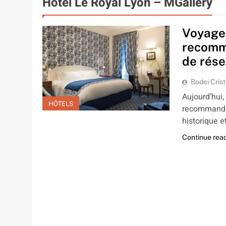
Hôtel Le Royal Lyon – MGallery
Voyage 
recomma
de rése
Bodei Crist
Aujourd’hui,
HÔTELS
recommandat
historique e
Continue rea